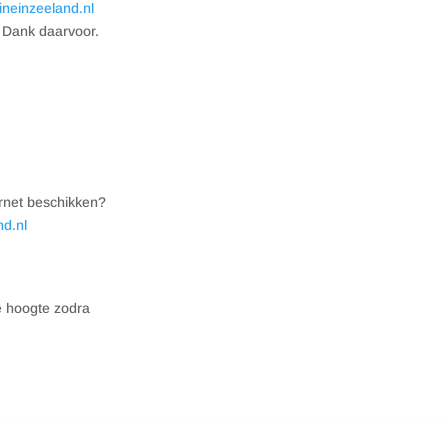
ineinzeeland.nl
 Dank daarvoor.
ernet beschikken?
nd.nl
e hoogte zodra