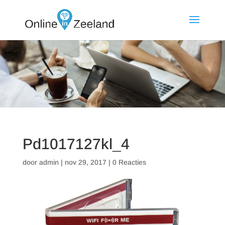
Pd1017127kl_4
door
admin
|
nov 29, 2017
|
0 Reacties